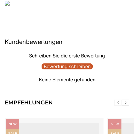
Kundenbewertungen
Schreiben Sie die erste Bewertung
Bewertung schreiben
Keine Elemente gefunden
EMPFEHLUNGEN
Produktbezeichnung:
Produktbezei
NEW
NEW
Produktbezeichnung:
Produktbezei
SALE
SALE