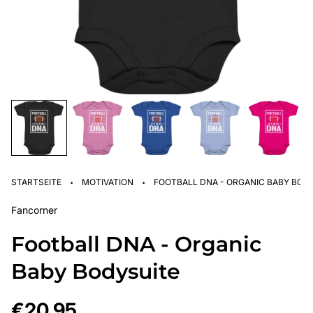
·
·
STARTSEITE
MOTIVATION
FOOTBALL DNA - ORGANIC BABY BOD
Fancorner
Football DNA - Organic
Baby Bodysuite
Regulärer
€20,95