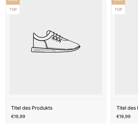
Produktbezeichnung:
Produktbezei
TOP
TOP
Titel des Produkts
Titel des
Regulärer
Regulärer
€19,99
€19,99
Preis
Preis