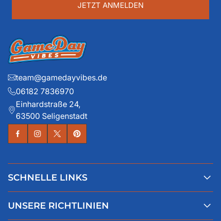
JETZT ANMELDEN
team@gamedayvibes.de
06182 7836970
Einhardstraße 24,
63500 Seligenstadt
SCHNELLE LINKS
Alle Produkte
UNSERE RICHTLINIEN
Faqs