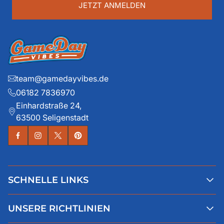
JETZT ANMELDEN
team@gamedayvibes.de
06182 7836970
Einhardstraße 24,
63500 Seligenstadt
SCHNELLE LINKS
Alle Produkte
UNSERE RICHTLINIEN
Faqs