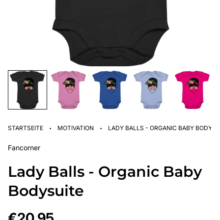
·
·
STARTSEITE
MOTIVATION
LADY BALLS - ORGANIC BABY BODYSU
Fancorner
Lady Balls - Organic Baby
Bodysuite
Regulärer
€20,95