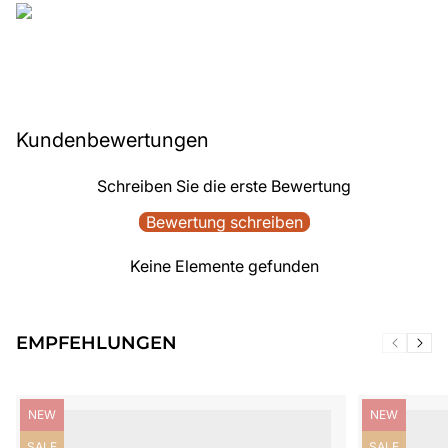
Kundenbewertungen
Schreiben Sie die erste Bewertung
Bewertung schreiben
Keine Elemente gefunden
EMPFEHLUNGEN
Produktbezeichnung:
Produktbezei
NEW
NEW
Produktbezeichnung:
Produktbezei
SALE
SALE