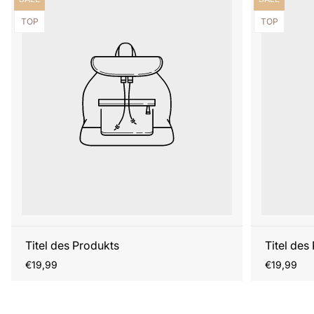
Produktbezeichnung:
Produktbezei
TOP
TOP
Titel des Produkts
Titel des
Regulärer
Regulärer
€19,99
€19,99
Preis
Preis