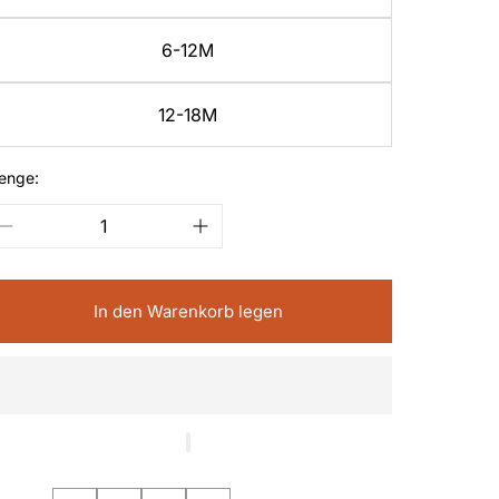
6-12M
12-18M
enge:
In den Warenkorb legen