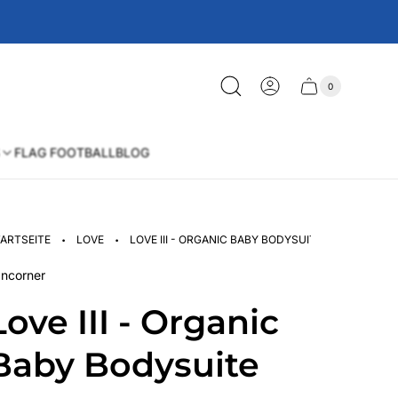
0
Schublade
Anzahl
der
des
Artikel
im
Wagens
Warenkorb
FLAG FOOTBALL
BLOG
·
·
ARTSEITE
LOVE
LOVE III - ORGANIC BABY BODYSUITE
ncorner
Love III - Organic
Baby Bodysuite