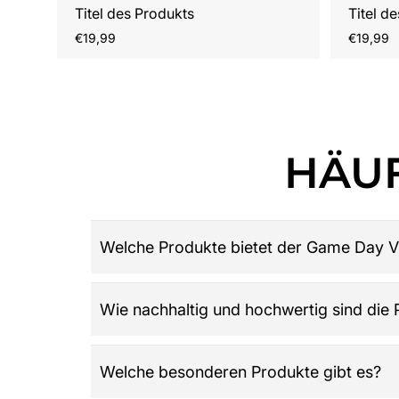
Titel des Produkts
Titel d
Regulärer
Reguläre
€19,99
€19,99
Preis
Preis
HÄUF
Welche Produkte bietet der Game Day V
Game Day Vibes ist dein Ziel für hochwertige 
Wie nachhaltig und hochwertig sind die
Damen, Herren und Kinder, Retro-Trikots, Gamew
League: Alles was du über American Football w
Der Shop legt großen Wert auf Qualität, Langle
Welche besonderen Produkte gibt es?
wird und die Werte der Community widerspieg