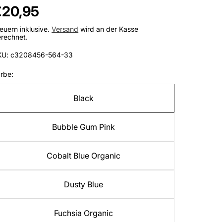
egulärer
€20,95
reis
euern inklusive.
Versand
wird an der Kasse
rechnet.
KU: c3208456-564-33
rbe:
Black
Bubble Gum Pink
Cobalt Blue Organic
Dusty Blue
Fuchsia Organic