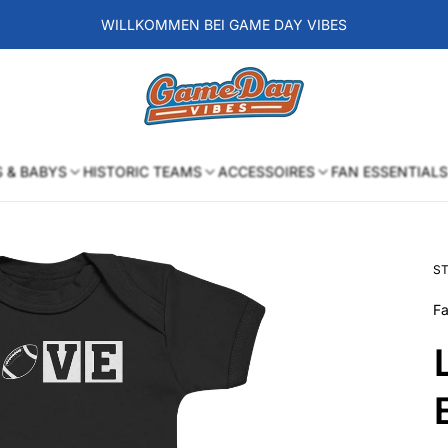
WILLKOMMEN BEI GAME DAY VIBES
Laden-
Logo
S & BABYS
HISTORIC TEAMS
ACCESSOIRES
FAN ESSENTIALS
ST
Fa