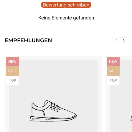
Bewertung schreiben
Keine Elemente gefunden
EMPFEHLUNGEN
Produktbezeichnung:
Produktbezei
NEW
NEW
Produktbezeichnung:
Produktbezei
SALE
SALE
Produktbezeichnung:
Produktbezei
TOP
TOP