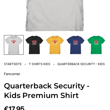
·
·
STARTSEITE
T-SHIRTS KIDS
QUARTERBACK SECURITY - KIDS PR
Fancorner
Quarterback Security -
Kids Premium Shirt
Regulärer
€17,95