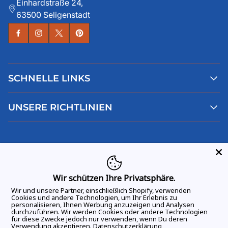
Einhardstraße 24,
63500 Seligenstadt
SCHNELLE LINKS
Alle Produkte
UNSERE RICHTLINIEN
Faqs
Blog
AGB
Über uns
Datenschutz
Deutsch
Kontaktiere uns
Impressum
Widerruf
Wir schützen Ihre Privatsphäre.
Wir und unsere Partner, einschließlich Shopify, verwenden
Cookies und andere Technologien, um Ihr Erlebnis zu
personalisieren, Ihnen Werbung anzuzeigen und Analysen
durchzuführen. Wir werden Cookies oder andere Technologien
ALLE RECHTE VORBEHALTEN
© 2026 GAME DAY VIBES |
für diese Zwecke jedoch nur verwenden, wenn Du deren
Verwendung akzeptieren.
Datenschutzerklärung