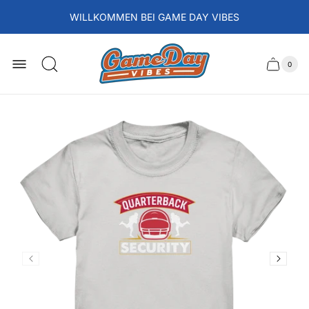
WILLKOMMEN BEI GAME DAY VIBES
Laden-
Logo
0
Schubla
Anzah
der
des
Artikel
im
Wagens
Waren