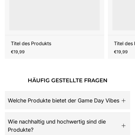
Titel des Produkts
Titel des
Regulärer
Regulärer
€19,99
€19,99
Preis
Preis
HÄUFIG GESTELLTE FRAGEN
Welche Produkte bietet der Game Day Vibes
Game Day Vibes ist dein Ziel für hochwertige American
Wie nachhaltig und hochwertig sind die
Football Fanartikel. Das Sortiment umfasst NFL-Merch
Produkte?
aller 32 Teams, exklusive Kollektionen für Damen,