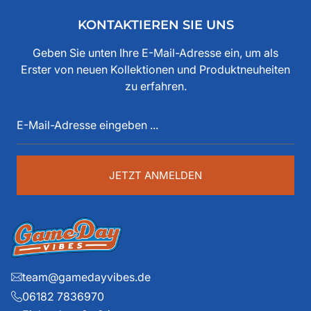
Freunden und der Ankerwerke GmbH. Weishaupt hat
KONTAKTIEREN SIE UNS
bereits seit den 80iger Jahren mit American Football zu
tun, als Spieler, Stadionsprecher, Pressesprecher,
Geben Sie unten Ihre E-Mail-Adresse ein, um als
Funktionär, Buchautor, Journalist und Portalbetreiber.
Erster von neuen Kollektionen und Produktneuheiten
Diese über 40 Jahre American Football Erfahrung sind
zu erfahren.
auch im Game Day Vibes shop an jeder Stelle zu
E-
spüren. Die historischen Teams und die exklusiven
Mail-
Details liegen ihm dabei besonders am Herzen.
Adresse
eingeben
...
JETZT ANMELDEN
team@gamedayvibes.de
06182 7836970