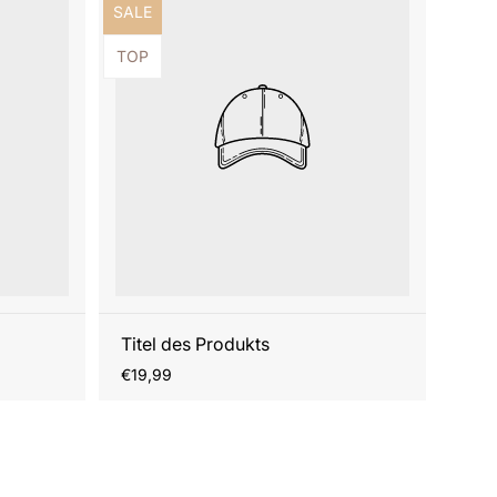
Produktbezeichnung:
SALE
Produktbezeichnung:
TOP
Titel des Produkts
Regulärer
€19,99
Preis