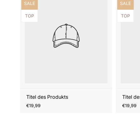
Produktbezeichnung:
Produktb
SALE
SALE
Produktbezeichnung:
Produktb
TOP
TOP
Titel des Produkts
Titel d
Regulärer
Reguläre
€19,99
€19,99
Preis
Preis