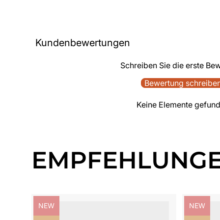
Kundenbewertungen
Schreiben Sie die erste Be
Bewertung schreibe
Keine Elemente gefun
EMPFEHLUNG
Produktbezeichnung:
Produktb
NEW
NEW