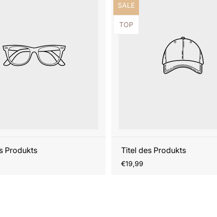
ezeichnung:
Produktbezeichnung:
SALE
ezeichnung:
Produktbezeichnung:
TOP
es Produkts
Titel des Produkts
r
Regulärer
€19,99
Preis