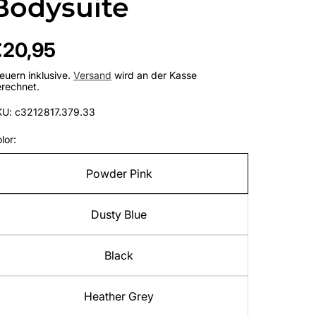
Bodysuite
egulärer
€20,95
reis
euern inklusive.
Versand
wird an der Kasse
rechnet.
KU: c3212817.379.33
lor:
Powder Pink
Dusty Blue
Black
Heather Grey